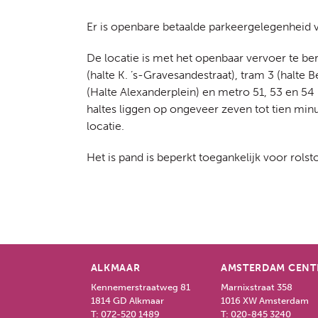
Er is openbare betaalde parkeergelegenheid 
De locatie is met het openbaar vervoer te ber
(halte K. ’s-Gravesandestraat), tram 3 (halt
(Halte Alexanderplein) en metro 51, 53 en 54
haltes liggen op ongeveer zeven tot tien min
locatie.
Het is pand is beperkt toegankelijk voor rolst
ALKMAAR
AMSTERDAM CEN
Kennemerstraatweg 81
Marnixstraat 358
1814 GD Alkmaar
1016 XW Amsterdam
T:
072-520 1489
T:
020-845 3240