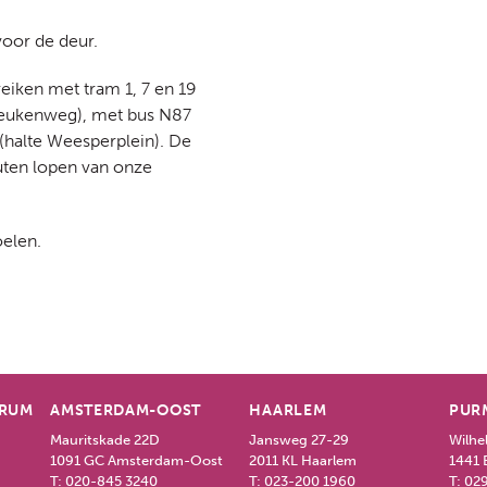
voor de deur.
eiken met tram 1, 7 en 19
e Beukenweg), met bus N87
 (halte Weesperplein). De
uten lopen van onze
oelen.
TRUM
AMSTERDAM-OOST
HAARLEM
PUR
Mauritskade 22D
Jansweg 27-29
Wilhe
1091 GC Amsterdam-Oost
2011 KL Haarlem
1441 
T:
020-845 3240
T:
023-200 1960
T:
029