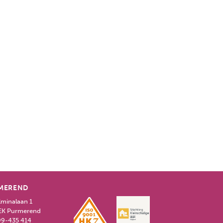
MEREND
lminalaan 1
EK Purmerend
9-435 414