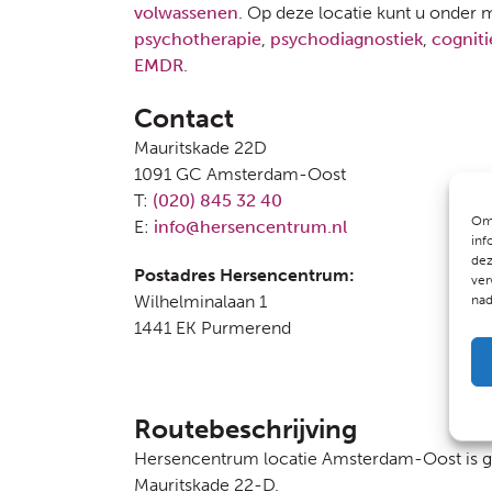
volwassenen
. Op deze locatie kunt u onder 
psychotherapie
,
psychodiagnostiek
,
cogniti
EMDR
.
Contact
Mauritskade 22D
1091 GC Amsterdam-Oost
T:
(020) 845 32 40
Om 
E:
info@hersencentrum.nl
inf
dez
Postadres Hersencentrum:
ver
Wilhelminalaan 1
nad
1441 EK Purmerend
Routebeschrijving
Hersencentrum locatie Amsterdam-Oost is g
Mauritskade 22-D.