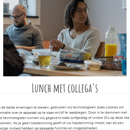
Lunch met collega's
“We proberen een aantal keer per week met z’n allen te
lunchen. Wat een fijn moment is dat! Samen verzorgen
de beste ervaringen te bieden, gebruiken wij technologieën zoals cookies om
ormatie over je apparaat op te slaan en/of te raadplegen. Door in te stemmen met
we de lunch en de gezelligheid. We proberen onze lunch
e technologieën kunnen wij gegevens zoals surfgedrag of unieke ID's op deze site
lekker én gezond te houden. Af en toe wordt er ook wel
werken. Als je geen toestemming geeft of uw toestemming intrekt, kan dit een
gesnoept hoor. Onze collega’s in Alkmaar bakken
elige invloed hebben op bepaalde functies en mogelijkheden.