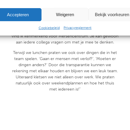
bijvoorbeeld om de beurt iets lekkers op woensdag.
Tijdens de lunch praten we over van alles en nog wat. Er
Accepteren
Weigeren
Bekijk voorkeuren
is bijvoorbeeld tijd om even met elkaar te sparren over
moeilijke casussen. ‘Hoe zou jij dit aanpakken’ of ‘wat
Cookiebeleid
Privacyreglement
denk jij dat ik nog kan proberen?’ Die laagdrempeligheid
vind ik kenmerkend voor Hersencentrum. Je kan gewoon
aan iedere collega vragen om met je mee te denken.
Terwijl we lunchen praten we ook over dingen die in het
team spelen. ‘Gaan er mensen met verlof?’, ‘Moeten er
dingen anders?’ Door die transparantie kunnen we
rekening met elkaar houden en blijven we een leuk team.
Uiteraard kletsen we niet alleen over werk. We praten
natuurlijk ook over weekendplannen en hoe het thuis
met iedereen is!”