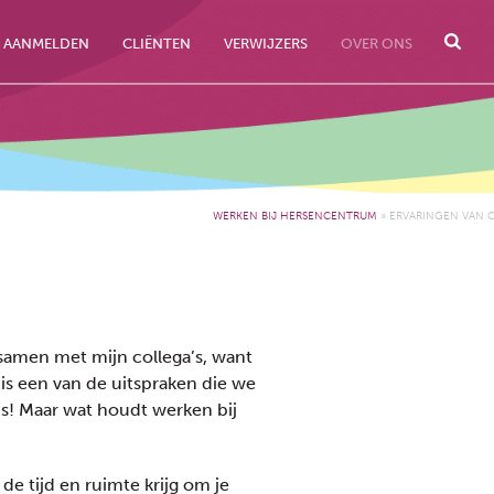
AANMELDEN
CLIËNTEN
VERWIJZERS
OVER ONS
WERKEN BIJ HERSENCENTRUM
»
ERVARINGEN VAN C
samen met mijn collega’s, want
it is een van de uitspraken die we
’s! Maar wat houdt werken bij
de tijd en ruimte krijg om je