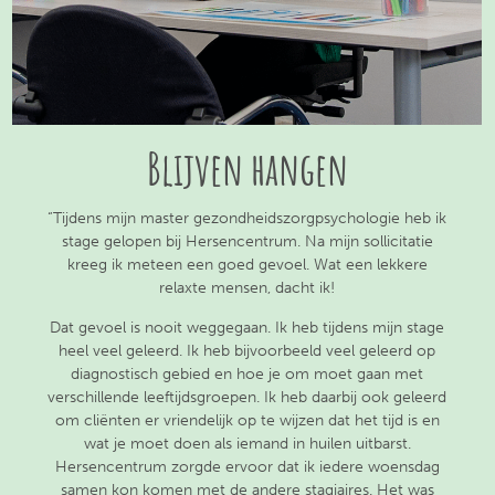
Blijven hangen
“Tijdens mijn master gezondheidszorgpsychologie heb ik
stage gelopen bij Hersencentrum. Na mijn sollicitatie
kreeg ik meteen een goed gevoel. Wat een lekkere
relaxte mensen, dacht ik!
Dat gevoel is nooit weggegaan. Ik heb tijdens mijn stage
heel veel geleerd. Ik heb bijvoorbeeld veel geleerd op
diagnostisch gebied en hoe je om moet gaan met
verschillende leeftijdsgroepen. Ik heb daarbij ook geleerd
om cliënten er vriendelijk op te wijzen dat het tijd is en
wat je moet doen als iemand in huilen uitbarst.
Hersencentrum zorgde ervoor dat ik iedere woensdag
samen kon komen met de andere stagiaires. Het was