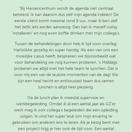
“Bij Hersencentrum wordt de agenda niet centraal
beheerd. Ik kan daarom dus zelf mijn agenda indelen! De
eerste cliënt komt meestal rond 9 uur, maar ik ben zelf
het liefst iets eerder aanwezig. Dan kan ik mezelf rustig
‘installeren’ en nog even koffie drinken met mijn collega’s.
Tussen de behandelingen door heb ik tijd voor overleg.
Hartstikke gezellig én super handig. Als een van ons een
moeilijke casus heeft, bespreken we bijvoorbeeld wat
voor behandeling we nog kunnen proberen. ‘s Middags
proberen we altijd met het hele team te lunchen. Dat is
voor mij een van de leukste momenten van de dag! We
zijn een heel hecht en enthousiast team dus samen
lunchen is altijd heel plezierig.
Na de lunch plan ik meestal supervisie en
werkbegeleiding. Omdat ik al een aantal jaar als GZ’er
werk mag ik ook collega’s begeleiden die een opleiding
volgen. Ik vind het super leuk om mijn ervaring te
gebruiken om anderen iets te leren. Als je bezig bent met
een project krijg je hier ook de tijd voor. Een aantal