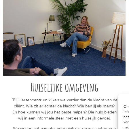
Huiselijke omgeving
“Bij Hersencentrum kijken we verder dan de klacht van de
cliënt. Wie zit er achter de klacht? Wie ben jij als mens?
Om 
inf
En hoe kunnen wij jou het beste helpen? Die hulp bieden
dez
wij in een informele sfeer met een huiselijk gevoel.
ver
nad
We vinden het namelijk belangrijk dat onze cliënten zich