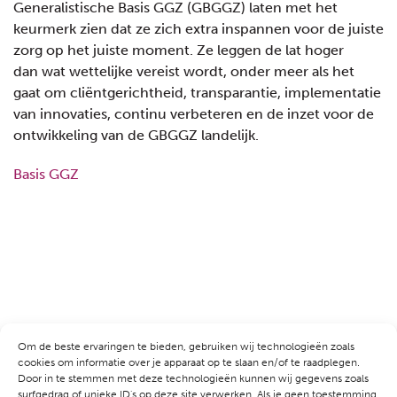
Generalistische Basis GGZ (GBGGZ) laten met het
keurmerk zien dat ze zich extra inspannen voor de juiste
zorg op het juiste moment. Ze leggen de lat hoger
dan wat wettelijke vereist wordt, onder meer als het
gaat om cliëntgerichtheid, transparantie, implementatie
van innovaties, continu verbeteren en de inzet voor de
ontwikkeling van de GBGGZ landelijk.
Basis GGZ
CATEGORIEËN
Om de beste ervaringen te bieden, gebruiken wij technologieën zoals
cookies om informatie over je apparaat op te slaan en/of te raadplegen.
Door in te stemmen met deze technologieën kunnen wij gegevens zoals
Geen categorie
surfgedrag of unieke ID's op deze site verwerken. Als je geen toestemming