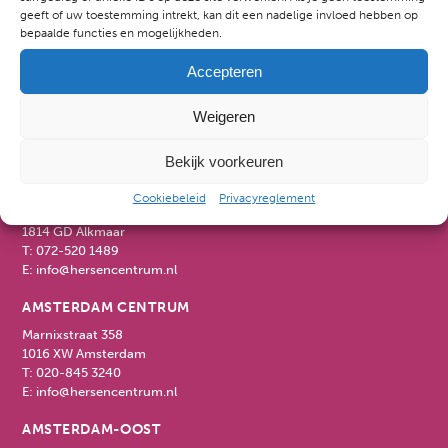
geeft of uw toestemming intrekt, kan dit een nadelige invloed hebben op
bepaalde functies en mogelijkheden.
NIEUWSARCHIEF
Accepteren
Weigeren
Bekijk voorkeuren
ALKMAAR
Cookiebeleid
Privacyreglement
Kennemerstraatweg 81
1814 GD Alkmaar
T:
072-520 1489
E:
info@hersencentrum.nl
AMSTERDAM CENTRUM
Marnixstraat 358
1016 XW Amsterdam
T:
020-845 3240
E:
info@hersencentrum.nl
AMSTERDAM-OOST