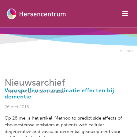
MEI 2015
Nieuwsarchief
Voorspellen van medicatie effecten bij
Monthly Archive for: "mei, 2015"
dementie
26 mei 2015
Op 26 mei is het artikel ‘Method to predict side effects of
cholinesterase inhibitors in patients with cellular
degenerative and vascular dementia’ geaccepteerd voor