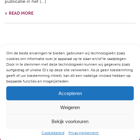
publicatie in het [...]
READ MORE
Om de beste ervaringen te bieden, gebruiken wij technologieën zoals
cookies om informatie over je apparaat op te slaan en/of te raadplegen.
ALKMAAR
Door in te stemmen met deze technologieën kunnen wij gegevens zoals
Kennemerstraatweg 81
surfgedrag of unieke ID's op deze site verwerken. Als je geen toestemming
1814 GD Alkmaar
geeft of uw toestemming intrekt, kan dit een nadelige invloed hebben op
T:
072-520 1489
bepaalde functies en mogelijkheden.
E:
info@hersencentrum.nl
Accepteren
AMSTERDAM CENTRUM
Marnixstraat 358
Weigeren
1016 XW Amsterdam
T:
020-845 3240
Bekijk voorkeuren
E:
info@hersencentrum.nl
Cookiebeleid
Privacyreglement
AMSTERDAM-OOST