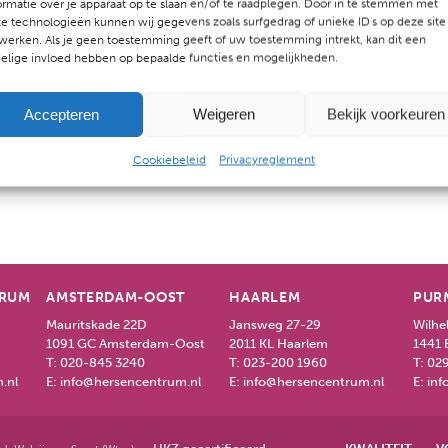
ormatie over je apparaat op te slaan en/of te raadplegen. Door in te stemmen met
e technologieën kunnen wij gegevens zoals surfgedrag of unieke ID's op deze site
werken. Als je geen toestemming geeft of uw toestemming intrekt, kan dit een
elige invloed hebben op bepaalde functies en mogelijkheden.
Accepteren
Weigeren
Bekijk voorkeuren
Cookiebeleid
Privacyreglement
TRUM
AMSTERDAM-OOST
HAARLEM
PUR
Mauritskade 22D
Jansweg 27-29
Wilhe
1091 GC Amsterdam-Oost
2011 KL Haarlem
1441 
T:
020-845 3240
T:
023-200 1960
T:
029
.nl
E:
info@hersencentrum.nl
E:
info@hersencentrum.nl
E:
inf