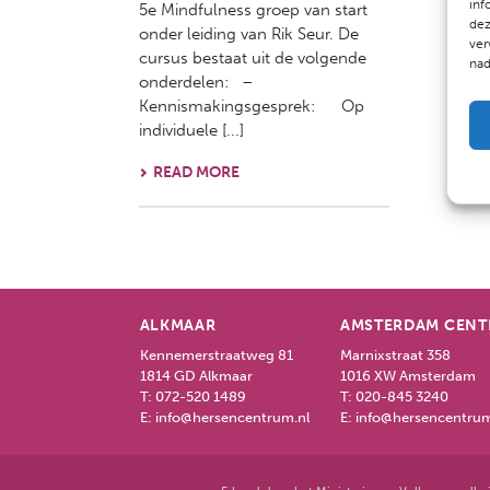
inf
5e Mindfulness groep van start
dez
onder leiding van Rik Seur. De
ver
cursus bestaat uit de volgende
nad
onderdelen: –
Kennismakingsgesprek: Op
individuele [...]
READ MORE
ALKMAAR
AMSTERDAM CEN
Kennemerstraatweg 81
Marnixstraat 358
1814 GD Alkmaar
1016 XW Amsterdam
T:
072-520 1489
T:
020-845 3240
E:
info@hersencentrum.nl
E:
info@hersencentrum