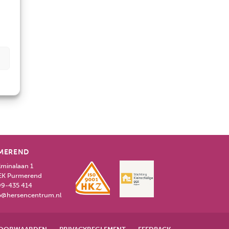
MEREND
lminalaan 1
EK Purmerend
9-435 414
o@hersencentrum.nl