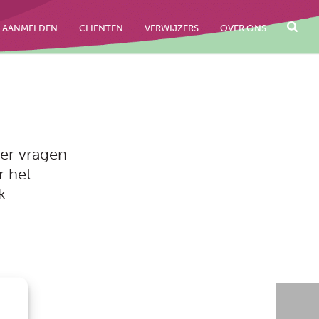
AANMELDEN
CLIËNTEN
VERWIJZERS
OVER ONS
er vragen
r het
k