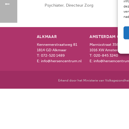
inf
Psychiater, Directeur Zorg
dez
ver
nad
ALKMAAR
AMSTERDAM CEN
Kennemerstraatweg 81
Marnixstraat 358
1814 GD Alkmaar
1016 XW Amsterdam
T:
072-520 1489
T:
020-845 3240
E:
info@hersencentrum.nl
E:
info@hersencentrum
Erkend door het Ministerie van Volksgezondhei