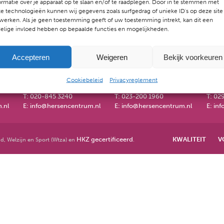
ormatie over je apparaat op te slaan en/of te raadplegen. Door in te stemmen met
e technologieën kunnen wij gegevens zoals surfgedrag of unieke ID's op deze site
werken. Als je geen toestemming geeft of uw toestemming intrekt, kan dit een
elige invloed hebben op bepaalde functies en mogelijkheden.
Accepteren
Weigeren
Bekijk voorkeuren
TRUM
AMSTERDAM-OOST
HAARLEM
PUR
Mauritskade 22D
Jansweg 27-29
Wilhe
Cookiebeleid
Privacyreglement
1091 GC Amsterdam-Oost
2011 KL Haarlem
1441 
T:
020-845 3240
T:
023-200 1960
T:
029
.nl
E:
info@hersencentrum.nl
E:
info@hersencentrum.nl
E:
inf
HKZ gecertificeerd
KWALITEIT
V
d, Welzijn en Sport (Wtza) en
.