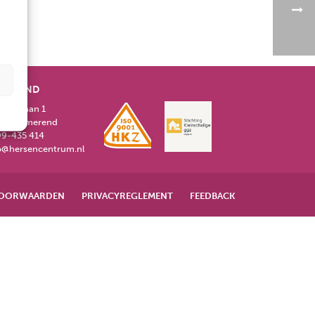
MEREND
lminalaan 1
EK Purmerend
9-435 414
o@hersencentrum.nl
OORWAARDEN
PRIVACYREGLEMENT
FEEDBACK