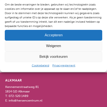
helpen.
Om de beste ervaringen te bieden, gebruiken wij technologieën zoals
cookies om informatie over je apparaat op te slaan en/of te raadplegen.
Na het behalen van mijn Master Neuropsychologie aan de
Door in te stemmen met deze technologieën kunnen wij gegevens zoals
surfgedrag of unieke ID's op deze site verwerken. Als je geen toestemming
Vrije Universiteit te Amsterdam en het behalen van de
geeft of uw toestemming intrekt, kan dit een nadelige invloed hebben op
Postacademische opleiding tot GZ-psycholoog aan de
bepaalde functies en mogelijkheden.
RINO Amsterdam, ben ik bij laatstgenoemd instituut
Accepteren
afgestudeerd tot Psychotherapeut.
Weigeren
BIG-nummers: 59918297825
(Gezondheidszorgpsycholoog) en 79918297816
Bekijk voorkeuren
(Psychotherapeut)
Cookiebeleid
Privacyreglement
ALKMAAR
Kennemerstraatweg 81
1814 GD Alkmaar
T:
072-520 1489
E:
info@hersencentrum.nl