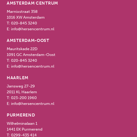
AMSTERDAM CENTRUM
Marnixstraat 358
1016 XW Amsterdam
T:
020-845 3240
E:
info@hersencentrum.nl
AMSTERDAM-OOST
Mauritskade 22D
1091 GC Amsterdam-Oost
T:
020-845 3240
E:
info@hersencentrum.nl
HAARLEM
Jansweg 27-29
2011 KL Haarlem
T:
023-200 1960
E:
info@hersencentrum.nl
PURMEREND
Wilhelminalaan 1
1441 EK Purmerend
T:
0299-435 414