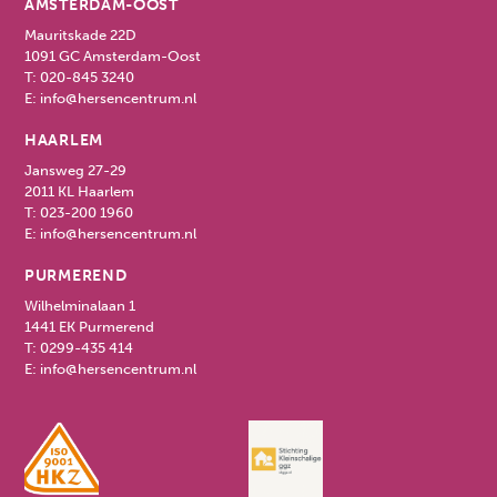
AMSTERDAM-OOST
Mauritskade 22D
1091 GC Amsterdam-Oost
T:
020-845 3240
E:
info@hersencentrum.nl
HAARLEM
Jansweg 27-29
2011 KL Haarlem
T:
023-200 1960
E:
info@hersencentrum.nl
PURMEREND
Wilhelminalaan 1
1441 EK Purmerend
T:
0299-435 414
E:
info@hersencentrum.nl