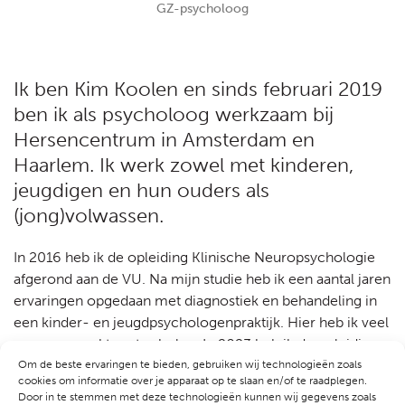
GZ-psycholoog
Ik ben Kim Koolen en sinds februari 2019
ben ik als psycholoog werkzaam bij
Hersencentrum in Amsterdam en
Haarlem. Ik werk zowel met kinderen,
jeugdigen en hun ouders als
(jong)volwassen.
In 2016 heb ik de opleiding Klinische Neuropsychologie
afgerond aan de VU. Na mijn studie heb ik een aantal jaren
ervaringen opgedaan met diagnostiek en behandeling in
een kinder- en jeugdpsychologenpraktijk. Hier heb ik veel
samengewerkt met scholen. In 2023 heb ik de opleiding
tot GZ-psycholoog afgerond.
Om de beste ervaringen te bieden, gebruiken wij technologieën zoals
cookies om informatie over je apparaat op te slaan en/of te raadplegen.
Door in te stemmen met deze technologieën kunnen wij gegevens zoals