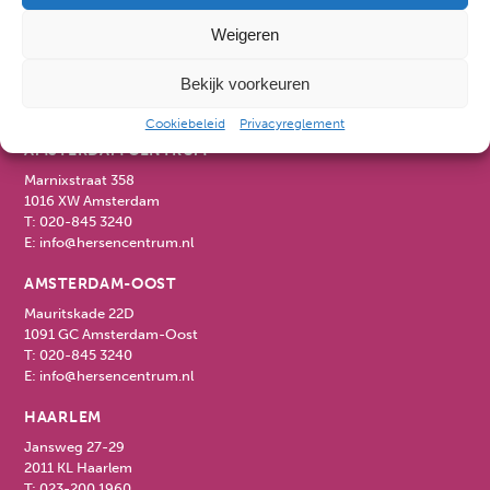
ALKMAAR
Weigeren
Kennemerstraatweg 81
1814 GD Alkmaar
Bekijk voorkeuren
T:
072-520 1489
E:
info@hersencentrum.nl
Cookiebeleid
Privacyreglement
AMSTERDAM CENTRUM
Marnixstraat 358
1016 XW Amsterdam
T:
020-845 3240
E:
info@hersencentrum.nl
AMSTERDAM-OOST
Mauritskade 22D
1091 GC Amsterdam-Oost
T:
020-845 3240
E:
info@hersencentrum.nl
HAARLEM
Jansweg 27-29
2011 KL Haarlem
T:
023-200 1960