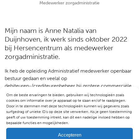
Medewerker zorgadministratie
Mijn naam is Anne Natalia van
Duijnhoven, ik werk sinds oktober 2022
bij Hersencentrum als medewerker
zorgadministratie.
Ik heb de opleiding Administratief medewerker openbaar
bestuur gedaan en veelal op
debiteuren-/crediteurenbeheer bij grotere commerciële
bedrijven gewerkt. De afgelopen jaren heb ik ervaring
Om de beste ervaringen te bieden, gebruiken wij technologieën zoals
opgedaan bij de gemeente en van daaruit nu de stap
cookies om informatie over je apparaat op te slaan en/of te raadplegen.
Door in te stemmen met deze technologieën kunnen wij gegevens zoals
gemaakt richting een ggz-instelling, wat me tot nu toe
surfgedrag of unieke ID's op deze site verwerken. Als je geen toestemming
zeer goed bevalt en waar ik met plezier werk.
geeft of uw toestemming intrekt, kan dit een nadelige invloed hebben op
bepaalde functies en mogelijkheden.
Accepteren