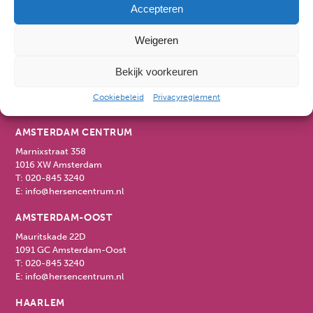
Accepteren
Weigeren
ALKMAAR
Kennemerstraatweg 81
Bekijk voorkeuren
1814 GD Alkmaar
T:
072-520 1489
Cookiebeleid
Privacyreglement
E:
info@hersencentrum.nl
AMSTERDAM CENTRUM
Marnixstraat 358
1016 XW Amsterdam
T:
020-845 3240
E:
info@hersencentrum.nl
AMSTERDAM-OOST
Mauritskade 22D
1091 GC Amsterdam-Oost
T:
020-845 3240
E:
info@hersencentrum.nl
HAARLEM