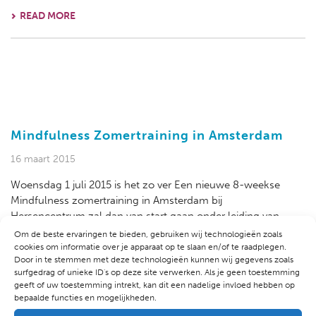
READ MORE
Mindfulness Zomertraining in Amsterdam
16 maart 2015
Woensdag 1 juli 2015 is het zo ver Een nieuwe 8-weekse
Mindfulness zomertraining in Amsterdam bij
Hersencentrum zal dan van start gaan onder leiding van
Dhr. Seur, Boeddhistisch Psychotherapeut [...]
Om de beste ervaringen te bieden, gebruiken wij technologieën zoals
cookies om informatie over je apparaat op te slaan en/of te raadplegen.
READ MORE
Door in te stemmen met deze technologieën kunnen wij gegevens zoals
surfgedrag of unieke ID's op deze site verwerken. Als je geen toestemming
geeft of uw toestemming intrekt, kan dit een nadelige invloed hebben op
bepaalde functies en mogelijkheden.