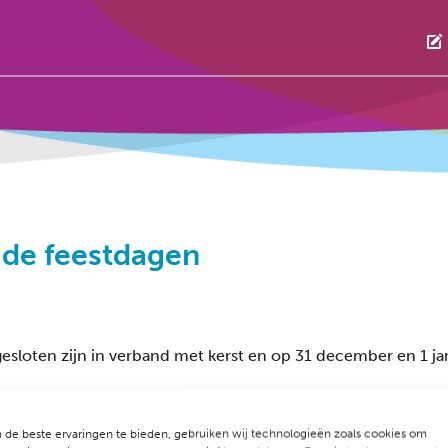
 de feestdagen
sloten zijn in verband met kerst en op 31 december en 1 j
erkt bereikbaar zijn. Wel kunt u een voicemailbericht inspr
 doen u zo spoedig mogelijk te woord te staan.
de beste ervaringen te bieden, gebruiken wij technologieën zoals cookies om