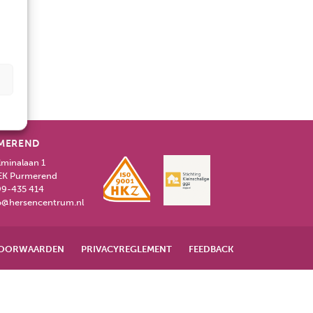
MEREND
lminalaan 1
EK Purmerend
9-435 414
o@hersencentrum.nl
OORWAARDEN
PRIVACYREGLEMENT
FEEDBACK