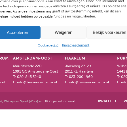
ormatie over je apparaat op te slaan en/of te raadplegen. Door in te stemmen met
de gezondheid en een grapje op z’n tijd.
e technologieën kunnen wij gegevens zoals surfgedrag of unieke ID's op deze site
werken. Als je geen toestemming geeft of uw toestemming intrekt, kan dit een
elige invloed hebben op bepaalde functies en mogelijkheden.
Accepteren
Weigeren
Bekijk voorkeuren
Cookiebeleid
Privacyreglement
TRUM
AMSTERDAM-OOST
HAARLEM
PUR
Mauritskade 22D
Jansweg 27-29
Wilhe
1091 GC Amsterdam-Oost
2011 KL Haarlem
1441 
T:
020-845 3240
T:
023-200 1960
T:
029
.nl
E:
info@hersencentrum.nl
E:
info@hersencentrum.nl
E:
inf
HKZ gecertificeerd
KWALITEIT
V
d, Welzijn en Sport (Wtza) en
.