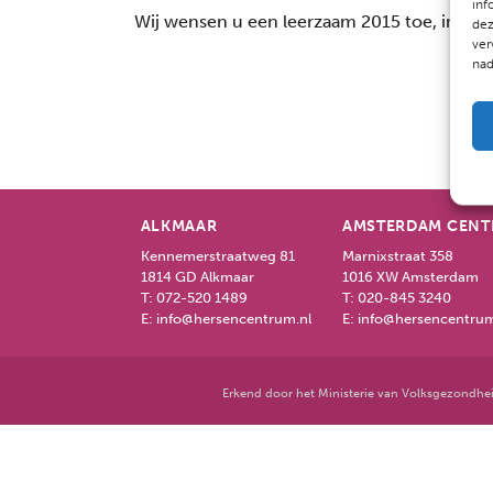
inf
Wij wensen u een leerzaam 2015 toe, in goe
dez
ver
nad
ALKMAAR
AMSTERDAM CEN
Kennemerstraatweg 81
Marnixstraat 358
1814 GD Alkmaar
1016 XW Amsterdam
T:
072-520 1489
T:
020-845 3240
E:
info@hersencentrum.nl
E:
info@hersencentrum
Erkend door het Ministerie van Volksgezondhei