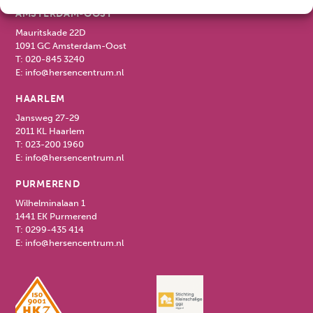
AMSTERDAM-OOST
Mauritskade 22D
1091 GC Amsterdam-Oost
T:
020-845 3240
E:
info@hersencentrum.nl
HAARLEM
Jansweg 27-29
2011 KL Haarlem
T:
023-200 1960
E:
info@hersencentrum.nl
PURMEREND
Wilhelminalaan 1
1441 EK Purmerend
T:
0299-435 414
E:
info@hersencentrum.nl