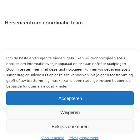
Hersencentrum coördinatie team
Om de beste ervaringen te bieden, gebruiken wij technologieën zoals
cookies om informatie over je apparaat op te slaan en/of te raadplegen.
Door in te stemmen met deze technologieën kunnen wij gegevens zoals
ALKMAAR
surfgedrag of unieke ID's op deze site verwerken. Als je geen toestemming
Kennemerstraatweg 81
geeft of uw toestemming intrekt, kan dit een nadelige invloed hebben op
1814 GD Alkmaar
bepaalde functies en mogelijkheden.
T:
072-520 1489
E:
info@hersencentrum.nl
Accepteren
AMSTERDAM CENTRUM
Weigeren
Marnixstraat 358
1016 XW Amsterdam
Bekijk voorkeuren
T:
020-845 3240
E:
info@hersencentrum.nl
Cookiebeleid
Privacyreglement