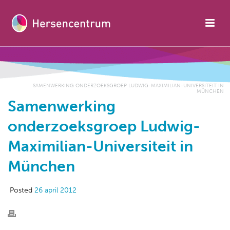
SAMENWERKING ONDERZOEKSGROEP LUDWIG-MAXIMILIAN-UNIVERSITEIT IN
MÜNCHEN
Samenwerking
onderzoeksgroep Ludwig-
Maximilian-Universiteit in
München
Posted
26 april 2012