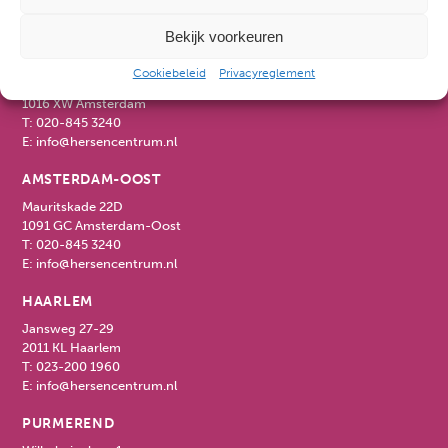
T:
072-520 1489
E:
info@hersencentrum.nl
Bekijk voorkeuren
AMSTERDAM CENTRUM
Cookiebeleid
Privacyreglement
Marnixstraat 358
1016 XW Amsterdam
T:
020-845 3240
E:
info@hersencentrum.nl
AMSTERDAM-OOST
Mauritskade 22D
1091 GC Amsterdam-Oost
T:
020-845 3240
E:
info@hersencentrum.nl
HAARLEM
Jansweg 27-29
2011 KL Haarlem
T:
023-200 1960
E:
info@hersencentrum.nl
PURMEREND