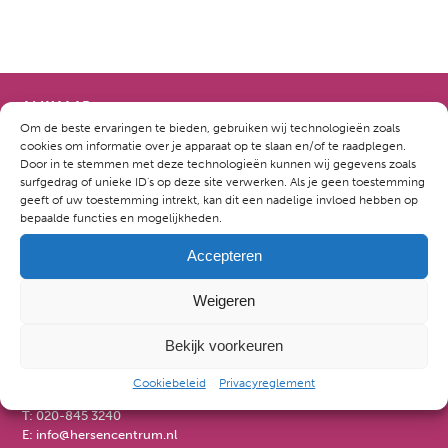
ALKMAAR
Om de beste ervaringen te bieden, gebruiken wij technologieën zoals
Kennemerstraatweg 81
cookies om informatie over je apparaat op te slaan en/of te raadplegen.
1814 GD Alkmaar
Door in te stemmen met deze technologieën kunnen wij gegevens zoals
T:
072-520 1489
surfgedrag of unieke ID's op deze site verwerken. Als je geen toestemming
E:
info@hersencentrum.nl
geeft of uw toestemming intrekt, kan dit een nadelige invloed hebben op
bepaalde functies en mogelijkheden.
AMSTERDAM CENTRUM
Accepteren
Marnixstraat 358
1016 XW Amsterdam
T:
020-845 3240
Weigeren
E:
info@hersencentrum.nl
Bekijk voorkeuren
AMSTERDAM-OOST
Mauritskade 22D
Cookiebeleid
Privacyreglement
1091 GC Amsterdam-Oost
T:
020-845 3240
E:
info@hersencentrum.nl