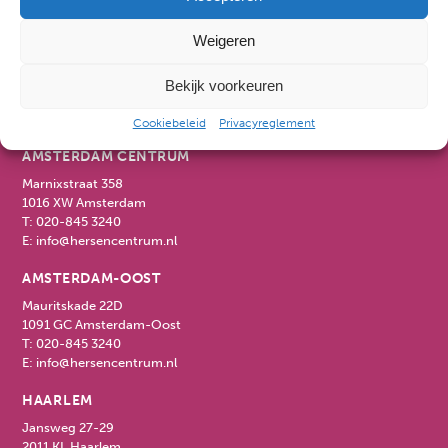
ALKMAAR
Weigeren
Kennemerstraatweg 81
1814 GD Alkmaar
Bekijk voorkeuren
T:
072-520 1489
E:
info@hersencentrum.nl
Cookiebeleid
Privacyreglement
AMSTERDAM CENTRUM
Marnixstraat 358
1016 XW Amsterdam
T:
020-845 3240
E:
info@hersencentrum.nl
AMSTERDAM-OOST
Mauritskade 22D
1091 GC Amsterdam-Oost
T:
020-845 3240
E:
info@hersencentrum.nl
HAARLEM
Jansweg 27-29
2011 KL Haarlem