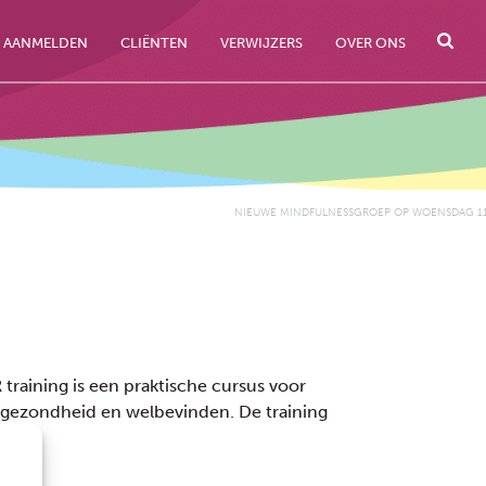
AANMELDEN
CLIËNTEN
VERWIJZERS
OVER ONS
NIEUWE MINDFULNESSGROEP OP WOENSDAG 11
raining is een praktische cursus voor
n gezondheid en welbevinden. De training