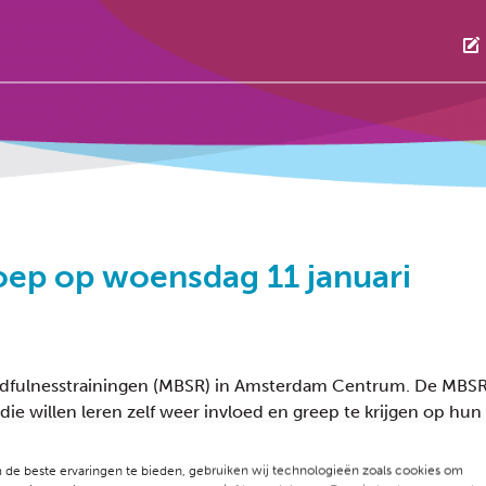
ep op woensdag 11 januari
ndfulnesstrainingen (MBSR) in Amsterdam Centrum. De MBSR t
ie willen leren zelf weer invloed en greep te krijgen op hu
de beste ervaringen te bieden, gebruiken wij technologieën zoals cookies om