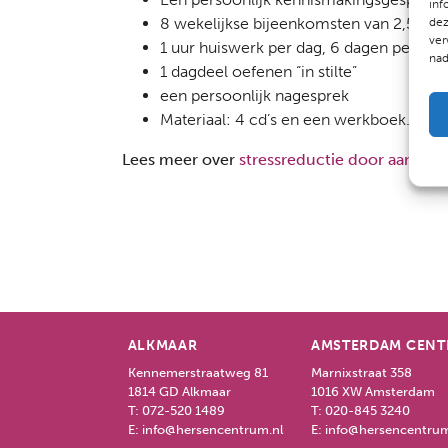
inf
8 wekelijkse bijeenkomsten van 2,5 uur
dez
ver
1 uur huiswerk per dag, 6 dagen per we
nad
1 dagdeel oefenen “in stilte”
een persoonlijk nagesprek
Materiaal: 4 cd’s en een werkboek.
Lees meer over
stressreductie door aandach
ALKMAAR
AMSTERDAM CEN
Kennemerstraatweg 81
Marnixstraat 358
1814 GD Alkmaar
1016 XW Amsterdam
T:
072-520 1489
T:
020-845 3240
E:
info@hersencentrum.nl
E:
info@hersencentrum