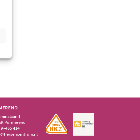
MEREND
lminalaan 1
EK Purmerend
9-435 414
o@hersencentrum.nl