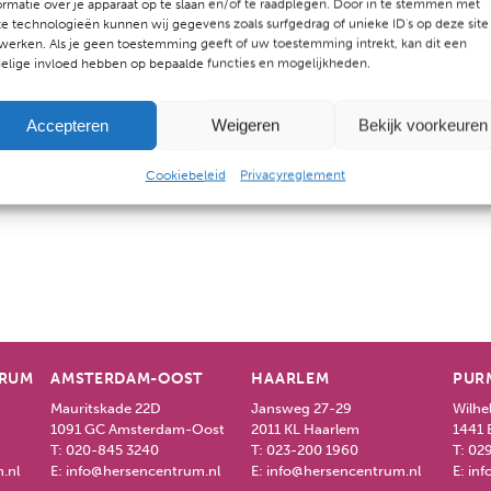
ormatie over je apparaat op te slaan en/of te raadplegen. Door in te stemmen met
e technologieën kunnen wij gegevens zoals surfgedrag of unieke ID's op deze site
werken. Als je geen toestemming geeft of uw toestemming intrekt, kan dit een
ek
elige invloed hebben op bepaalde functies en mogelijkheden.
Accepteren
Weigeren
Bekijk voorkeuren
ttraining Mindfulness
.
Cookiebeleid
Privacyreglement
TRUM
AMSTERDAM-OOST
HAARLEM
PUR
Mauritskade 22D
Jansweg 27-29
Wilhe
1091 GC Amsterdam-Oost
2011 KL Haarlem
1441 
T:
020-845 3240
T:
023-200 1960
T:
029
.nl
E:
info@hersencentrum.nl
E:
info@hersencentrum.nl
E:
inf